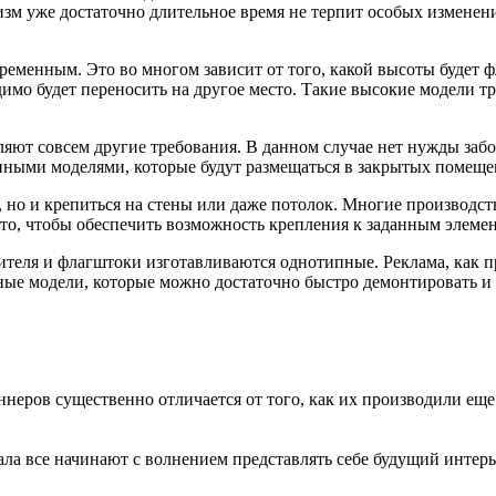
м уже достаточно длительное время не терпит особых изменени
ременным. Это во многом зависит от того, какой высоты будет 
димо будет переносить на другое место. Такие высокие модели т
яют совсем другие требования. В данном случае нет нужды забо
нными моделями, которые будут размещаться в закрытых помеще
, но и крепиться на стены или даже потолок. Многие производ
 то, чтобы обеспечить возможность крепления к заданным элемен
ителя и флагштоки изготавливаются однотипные. Реклама, как пр
ые модели, которые можно достаточно быстро демонтировать и р
неров существенно отличается от того, как их производили еще
ла все начинают с волнением представлять себе будущий интерьер