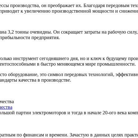
ессы производства, он преображает их. Благодаря передовым т
о приводит к увеличению производственной мощности и снижен
на 3,2 тонны очевидны. Он сокращает затраты на рабочую силу,
 прибыльности предприятия.
олько инструмент сегодняшнего дня, но и ключ к будущему про
курентоспособными в быстро меняющемся мире промышленности.
росто оборудование, это символ передовых технологий, эффекти
ндарты качества в производстве.
чества
большой партии электромоторов и тогда в начале 20-ого века ко
тратным по финансам и времени. Зачастую в данных целях практ