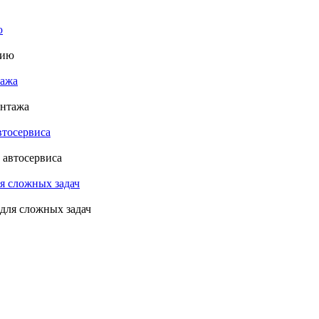
ю
тажа
втосервиса
я сложных задач