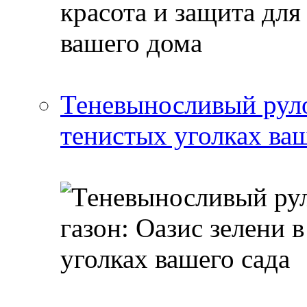
Теневыносливый руло
тенистых уголках ваш