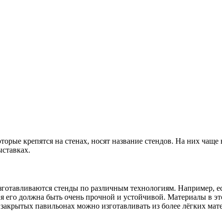
орые крепятся на стенах, носят название стендов. На них чаще
ыставках.
изготавливаются стенды по различным технологиям. Например, ес
ия его должна быть очень прочной и устойчивой. Материалы в э
 закрытых павильонах можно изготавливать из более лёгких мате