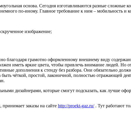
ямоугольная основа. Сегодня изготавливаются разные сложные 
немного по-иному. Главное требование к ним – мобильность и к
 скрученное изображение;
но благодаря грамотно оформленному внешнему виду содержани
лжен иметь яркие цвета, чтобы привлечь внимание людей. Но от
ративные дополнения к стенду без разбора. Они обязательно дол
а быть чёткой, простой, лаконичной, полностью отражающей дея
ан.
ьными дизайнерами, которые смогут подсказать, как лучше офор
, принимает заказы на сайте
http://proekt-gaz.ru/
. Тут работают т