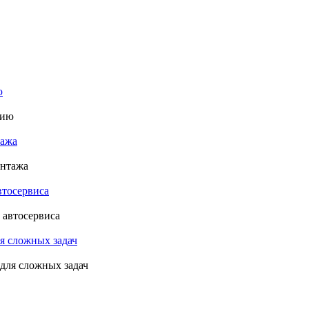
ю
тажа
втосервиса
я сложных задач