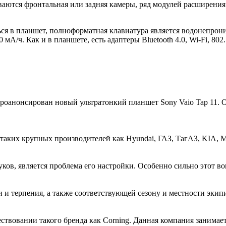
тся фронтальная или задняя камеры, ряд модулей расширения (н
я в планшет, полноформатная клавиатура является водонепрони
/ч. Как и в планшете, есть адаптеры Bluetooth 4.0, Wi-Fi, 802.1
оанонсирован новый ультратонкий планшет Sony Vaio Tap 11. Об
х крупных производителей как Hyundai, ГАЗ, ТагАЗ, KIA, Mitsub
ков, является проблема его настройки. Особенно сильно этот воп
 и терпения, а также соответствующей сезону и местности экипи
вовании такого бренда как Corning. Данная компания занимаетс