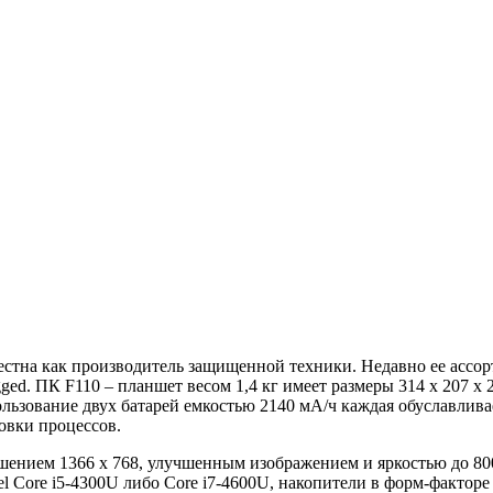
естна как производитель защищенной техники. Недавно ее ассо
. ПК F110 – планшет весом 1,4 кг имеет размеры 314 x 207 x 24
льзование двух батарей емкостью 2140 мА/ч каждая обуславлив
новки процессов.
шением 1366 х 768, улучшенным изображением и яркостью до 800
tel Core i5-4300U либо Core i7-4600U, накопители в форм-факт