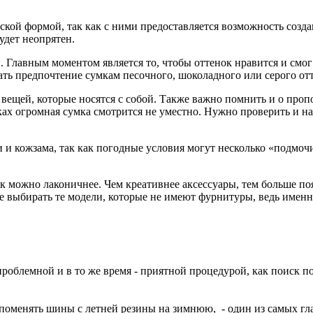
кой формой, так как с ними предоставляется возможность созда
удет неопрятен.
. Главным моментом является то, чтобы оттенок нравится и смог 
ать предпочтение сумкам песочного, шоколадного или серого отт
вещей, которые носятся с собой. Также важно помнить и о про
ах огромная сумка смотрится не уместно. Нужно проверить и на 
 и кожзама, так как погодные условия могут несколько «подмоч
ак можно лаконичнее. Чем креативнее аксессуары, тем больше поя
ше выбирать те модели, которые не имеют фурнитуры, ведь имен
проблемной и в то же время - приятной процедурой, как поиск по
поменять шины с летней резины на зимнюю, - один из самых гла