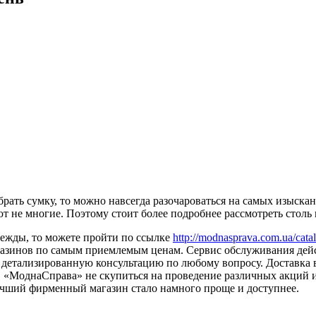
брать сумку, то можно навсегда разочароваться на самых изыска
т не многие. Поэтому стоит более подробнее рассмотреть столь
дежды, то можете пройти по ссылке
http://modnasprava.com.ua/cata
агазинов по самым приемлемым ценам. Сервис обслуживания де
вая детализированную консультацию по любому вопросу. Доставк
. «МоднаСправа» не скупиться на проведение различных акций 
учший фирменный магазин стало намного проще и доступнее.