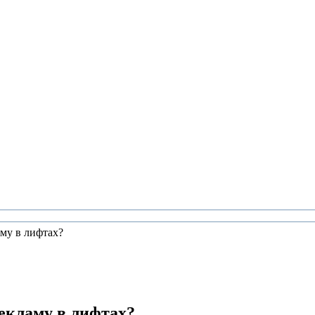
му в лифтах?
екламу в лифтах?