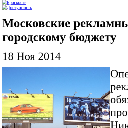
Московские рекламны
городскому бюджету
18 Ноя 2014
Опе
рек
обя
про
Ник