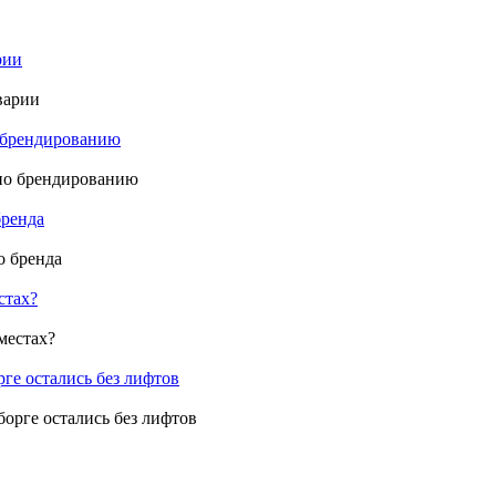
рии
о брендированию
бренда
стах?
ге остались без лифтов