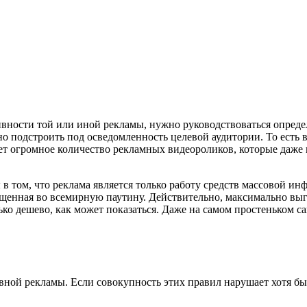
вности той или иной рекламы, нужно руководствоваться опреде
 подстроить под осведомленность целевой аудитории. То есть в
ет огромное количество рекламных видеороликов, которые даже
 том, что реклама является только работу средств массовой ин
пущенная во всемирную паутину. Действительно, максимально в
ко дешево, как может показаться. Даже на самом простеньком са
ной рекламы. Если совокупность этих правил нарушает хотя бы о