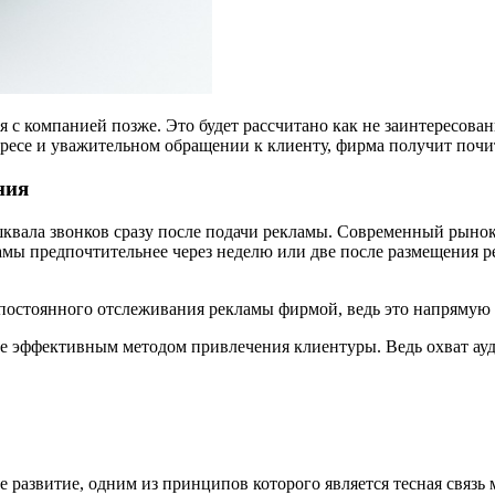
ся с компанией позже. Это будет рассчитано как не заинтересов
есе и уважительном обращении к клиенту, фирма получит почит
ния
шквала звонков сразу после подачи рекламы. Современный рыно
мы предпочтительнее через неделю или две после размещения р
постоянного отслеживания рекламы фирмой, ведь это напрямую 
лее эффективным методом привлечения клиентуры. Ведь охват ау
е развитие, одним из принципов которого является тесная связ