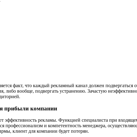
ется факт, что каждый рекламный канал должен подвергаться о
ия, либо вообще, подвергать устранению. Зачастую неэффективн
диторией.
ия прибыли компании
ает эффективность рекламы. Функцией специалиста при входящем
я профессионализм и компетентность менеджера, осуществляюще
рмы, клиент для компании будет потерян.