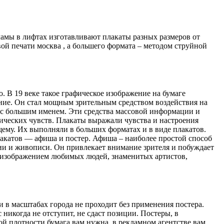
амы в лифтах изготавливают плакаты разных размеров от
й печати москва , а большего формата – методом струйной
. В 19 веке такое графическое изображение на бумаге
ение. Он стал мощным зрительным средством воздействия на
и с большим именем. Эти средства массовой информации и
тических чувств. Плакаты выражали чувства и настроения
му. Их выполняли в больших форматах и в виде плакатов.
лакатов — афиша и постер. Афиша – наиболее простой способ
ии и живописи. Он привлекает внимание зрителя и побуждает
с изображением любимых людей, знаменитых артистов,
и в масштабах города не проходит без применения постера.
никогда не отступит, не сдаст позиции. Постеры, в
кой плотности бумага вам нужна, в рекламном агентстве вам