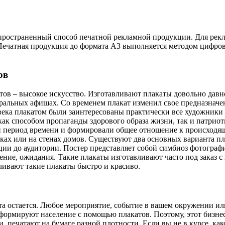
пространенный способ печатной рекламной продукции. Для рекл
Печатная продукция до формата А3 выполняется методом цифрово
ов
тов – высокое искусство. Изготавливают плакаты довольно давно
тральных афишах. Со временем плакат изменил свое предназнач
 века плакатом были заинтересованы практически все художник
как способом пропаганды здорового образа жизни, так и патрио
 период времени и формировали общее отношение к происходяще
ках или на стенах домов. Существуют два основных варианта п
ии до аудитории. Постер представляет собой симбиоз фотограф
ение, ожидания. Такие плакаты изготавливают часто под заказ 
ивают такие плакаты быстро и красиво.
та остается. Любое мероприятие, событие в вашем окружении ил
ормируют население с помощью плакатов. Поэтому, этот бизнес 
, печатают на бумаге разной плотности. Если вы не в курсе, ка