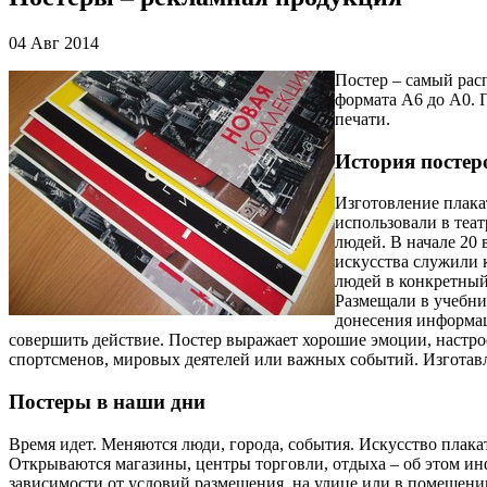
04 Авг 2014
Постер – самый рас
формата А6 до А0. 
печати.
История постер
Изготовление плака
использовали в теа
людей. В начале 20
искусства служили 
людей в конкретный
Размещали в учебни
донесения информац
совершить действие. Постер выражает хорошие эмоции, настро
спортсменов, мировых деятелей или важных событий. Изготавл
Постеры в наши дни
Время идет. Меняются люди, города, события. Искусство плака
Открываются магазины, центры торговли, отдыха – об этом инф
зависимости от условий размещения, на улице или в помещении