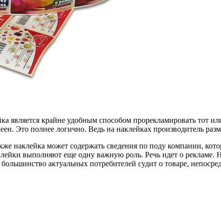
ейка является крайне удобным способом прорекламировать тот и
леен. Это полнее логично. Ведь на наклейках производитель р
акже наклейка может содержать сведения по поду компании, кото
ейки выполняют еще одну важную роль. Речь идет о рекламе. На
 большинство актуальных потребителей судит о товаре, непосред