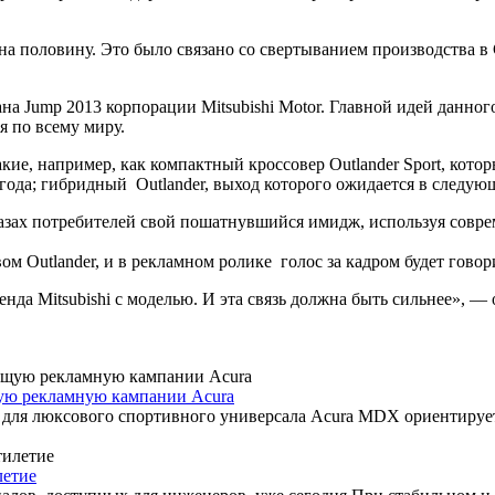
а половину. Это было связано со свертыванием производства в С
а Jump 2013 корпорации Mitsubishi Motor. Главной идей данног
я по всему миру.
акие, например, как компактный кроссовер Outlander Sport, кото
года; гибридный Outlander, выход которого ожидается в следующ
 глазах потребителей свой пошатнувшийся имидж, используя сов
м Outlander, и в рекламном ролике голос за кадром будет говорит
нда Mitsubishi с моделью. И эта связь должна быть сильнее», —
ую рекламную кампании Acura
и для люксового спортивного универсала Acura MDX ориентиру
летие