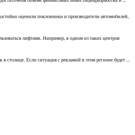
достаточном объеме финансовых инвестицийразработка и ...
у достойно оценили поклонники и производители автомобилей,
ьзоваться лифтами. Например, в одном из таких центров
в столице. Если ситуация с рекламой в этом регионе будет ...