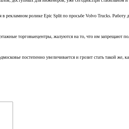
алов, доступных для инженеров, уже сегодня.При стабильном и 
в рекламном ролике Epic Split по просьбе Volvo Trucks. Работ
тажные торговыецентры, жалуются на то, что им запрещают пол
осковье постепенно увеличивается и грозит стать такой же, как 