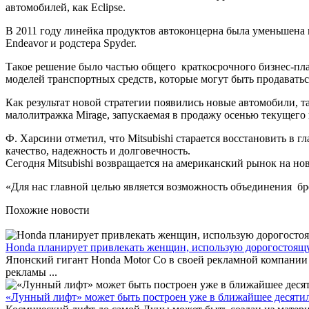
автомобилей, как Eclipse.
В 2011 году линейка продуктов автоконцерна была уменьшена н
Endeavor и родстера Spyder.
Такое решение было частью общего краткосрочного бизнес-план
моделей транспортных средств, которые могут быть продаватьс
Как результат новой стратегии появились новые автомобили, т
малолитражка Mirage, запускаемая в продажу осенью текущего 
Ф. Харсини отметил, что Mitsubishi старается восстановить в
качество, надежность и долговечность.
Сегодня Mitsubishi возвращается на американский рынок на ново
«Для нас главной целью является возможность объединения бре
Похожие новости
Honda планирует привлекать женщин, использую дорогостоящ
Японский гигант Honda Motor Co в своей рекламной компани
рекламы ...
«Лунный лифт» может быть построен уже в ближайшее десяти