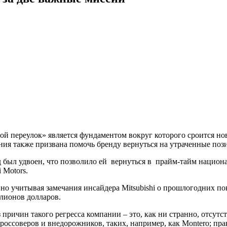
ой переулок» является фундаментом вокруг которого сроится нов
ания также призвана помочь бренду вернуться на утраченные по
ыл удвоен, что позволило ей вернуться в прайм-тайм национа
 Motors.
 но учитывая замечания инсайдера Mitsubishi о прошлогодних по
ллионов долларов.
ричин такого регресса компании – это, как ни странно, отсутс
кроссоверов и внедорожников, таких, например, как Montero; пр