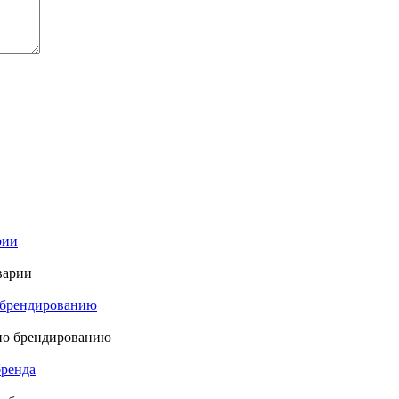
рии
о брендированию
бренда