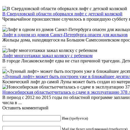
В Свердловской области оборвался лифт с детской коляской
Чрезвычайное происшествие случилось в прошедшую субботу в 
...
Лифт в одном из домов Санкт-Петербурга опасен для жильцов
Жильцы дома, находящегося на Большом Сампсониевском проспе
...
Лифт многоэтажки зажал коляску с ребенком
В городе Лисаковскелифт едва не стал причиной трагедии. Дет
...
«Лунный лифт» может быть построен уже в ближайшее десяти
Космический лифт до самой Луны может быть создан из матери
Новосибирская областьотчиталась о сдаче в эксплуатацию 378
В период с 2012 по 2015 годы по областной программе заплан
числа в ...
Оставить комментарий
Имя (требуется)
Mail (не будет опубликован) (требуется)