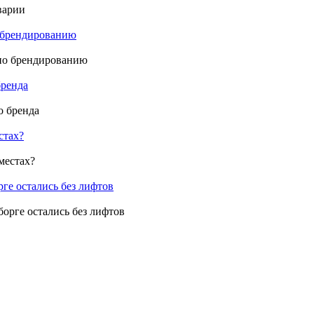
о брендированию
бренда
стах?
ге остались без лифтов