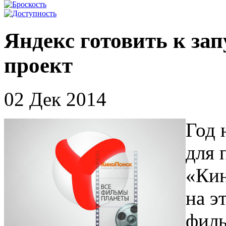
Яндекс готовить к з
проект
02 Дек 2014
Год 
для 
«Кин
на э
филь