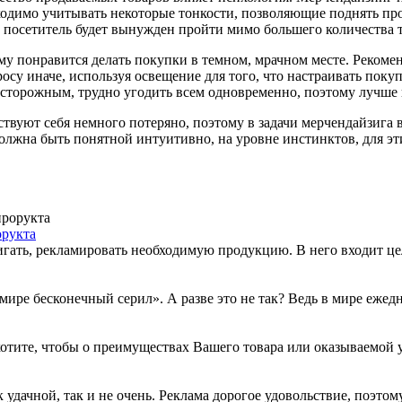
ходимо учитывать некоторые тонкости, позволяющие поднять пр
м посетитель будет вынужден пройти мимо большего количества 
му понравится делать покупки в темном, мрачном месте. Рекомен
осу иначе, используя освещение для того, что настраивать поку
 осторожным, трудно угодить всем одновременно, поэтому лучше 
ствуют себя немного потеряно, поэтому в задачи мерчендайзига
должна быть понятной интуитивно, на уровне инстинктов, для эт
орукта
вигать, рекламировать необходимую продукцию. В него входит ц
мире бесконечный серил». А разве это не так? Ведь в мире ежедн
отите, чтобы о преимуществах Вашего товара или оказываемой у
дачной, так и не очень. Реклама дорогое удовольствие, поэтому